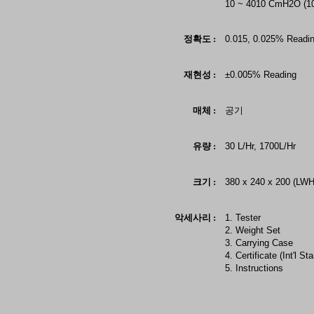
10 ~ 4010 CmH2O (1
정확도 :
0.015, 0.025% Readi
재현성 :
±0.005% Reading
매체 :
공기
유량 :
30 L/Hr, 1700L/Hr
크기 :
380 x 240 x 200 (LWH
악세사리 :
1. Tester
2. Weight Set
3. Carrying Case
4. Certificate (Int'l St
5. Instructions